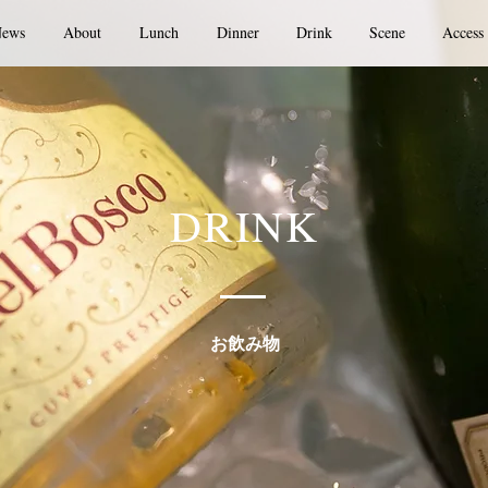
ews
About
Lunch
Dinner
Drink
Scene
Access
DRINK
お飲み物