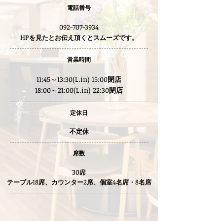
電話番号
092-707-3934
HP
を見たとお伝え頂くとスムーズです。
営業時間
11:45～13:30(L.in) 15:00
閉店
18:00～21:00(L.in) 22:30
閉店
定休日
不定休
席数
30
席
18
2
4
8
​テーブル
席、カウンター
席、個室
名席・
名席